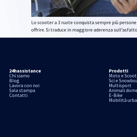
Lo scooter a 3 ruote conquista sempre più persone in
offrire. Si traduce in maggiore aderenza sull’asfalt
24hassistance
Prodotti
Chi siamo
Moto e Scoot
Blog
Sci e Snowbo
Lavora con noi
Multisport
Sala stampa
Animali dome
Contatti
E-Bike
Mobilità urb